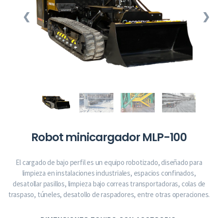
❮
❯
Robot minicargador MLP-100
El cargado de bajo perfil es un equipo robotizado, diseñado para
limpieza en instalaciones industriales, espacios confinados,
desatollar pasillos, limpieza bajo correas transportadoras, colas de
traspaso, túneles, desatollo de raspadores, entre otras operaciones.